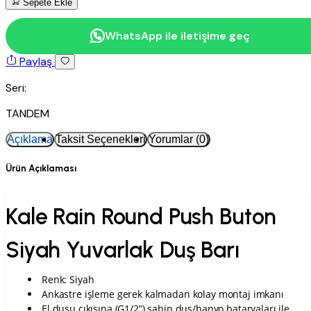
Sepete Ekle
WhatsApp ile iletişime geç
Paylaş
Seri:
TANDEM
Açıklama
Taksit Seçenekleri
Yorumlar (0)
Ürün Açıklaması
Kale Rain Round Push Buton
Siyah Yuvarlak Duş Barı
Renk: Siyah
Ankastre işleme gerek kalmadan kolay montaj imkanı
El duşu çıkışına (G1/2”) sahip duş/banyo bataryaları ile