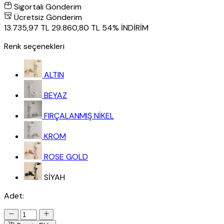
Sigortalı Gönderim
Ücretsiz Gönderim
13.735,97 TL
29.860,80 TL
54% İNDİRİM
Renk seçenekleri
ALTIN
BEYAZ
FIRÇALANMIŞ NİKEL
KROM
ROSE GOLD
SİYAH
Adet: