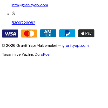
info@granityapi.com
5309726082
© 2026 Granit Yapı Malzemeleri —
granityapi.com
Tasarım ve Yazılım:
DuruPos