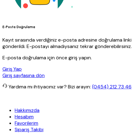
E-Posta Doğrulama
Kayıt sırasında verdiğiniz e-posta adresine doğrulama linki
gönderildi. E-postayı almadıysanız tekrar gönderebilirsiniz.
E-posta doğrulama için önce giriş yapın.
Giriş Yap
Giriş sayfasına dön
Yardıma mı ihtiyacınız var?
Bizi arayın:
(0454) 212 73 46
z kargo
Granit Yapı
Her Hafta Özel İndirimler
Eft’lerde de %5 indi
Hakkımızda
Hesabım
Favorilerim
Sipariş Takibi