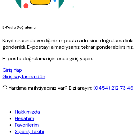
E-Posta Doğrulama
Kayıt sırasında verdiğiniz e-posta adresine doğrulama linki
gönderildi. E-postayı almadıysanız tekrar gönderebilirsiniz.
E-posta doğrulama için önce giriş yapın.
Giriş Yap
Giriş sayfasına dön
Yardıma mı ihtiyacınız var?
Bizi arayın:
(0454) 212 73 46
 kargo
Granit Yapı
Her Hafta Özel İndirimler
Eft’lerde de %5 indir
Hakkımızda
Hesabım
Favorilerim
Sipariş Takibi