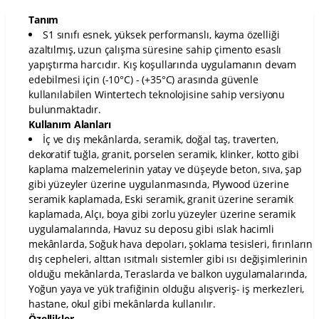
Tanım
S1 sınıfı esnek, yüksek performanslı, kayma özelliği
azaltılmış, uzun çalışma süresine sahip çimento esaslı
yapıştırma harcıdır. Kış koşullarında uygulamanın devam
edebilmesi için (-10°C) - (+35°C) arasında güvenle
kullanılabilen Wintertech teknolojisine sahip versiyonu
bulunmaktadır.
Kullanım Alanları
İç ve dış mekânlarda, seramik, doğal taş, traverten,
dekoratif tuğla, granit, porselen seramik, klinker, kotto gibi
kaplama malzemelerinin yatay ve düşeyde beton, sıva, şap
gibi yüzeyler üzerine uygulanmasında, Plywood üzerine
seramik kaplamada, Eski seramik, granit üzerine seramik
kaplamada, Alçı, boya gibi zorlu yüzeyler üzerine seramik
uygulamalarında, Havuz su deposu gibi ıslak hacimli
mekânlarda, Soğuk hava depoları, şoklama tesisleri, fırınların
dış cepheleri, alttan ısıtmalı sistemler gibi ısı değişimlerinin
olduğu mekânlarda, Teraslarda ve balkon uygulamalarında,
Yoğun yaya ve yük trafiğinin olduğu alışveriş- iş merkezleri,
hastane, okul gibi mekânlarda kullanılır.
Özellikler