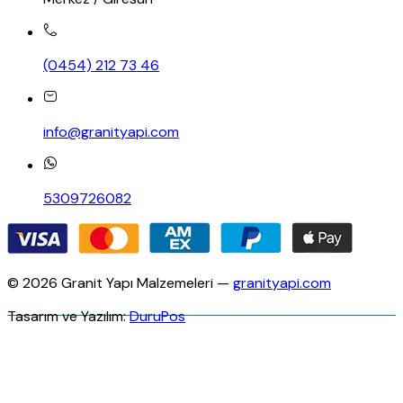
(0454) 212 73 46
info@granityapi.com
5309726082
© 2026 Granit Yapı Malzemeleri —
granityapi.com
Tasarım ve Yazılım:
DuruPos