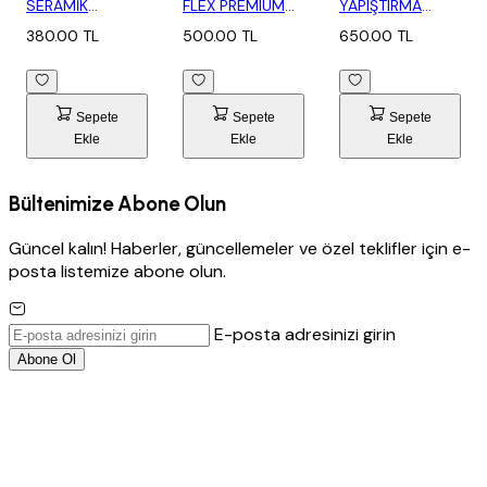
SERAMİK
FLEX PREMIUM
YAPIŞTIRMA
YAPIŞTIRMA
25 KG (1076)
HARCI GRİ 25 KG
380.00 TL
500.00 TL
650.00 TL
HARCI GRİ 25...
(10...
Sepete
Sepete
Sepete
Ekle
Ekle
Ekle
Bültenimize Abone Olun
Güncel kalın! Haberler, güncellemeler ve özel teklifler için e-
posta listemize abone olun.
E-posta adresinizi girin
Abone Ol