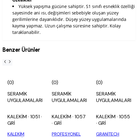
Yüksek yapışma gücüne sahiptir. S1 sınıfı esneklik özelliği
sayesinde ani ısı, değişimleri sebebiyle oluşan yüzey
gerilimlerine dayanıklıdır. Düşey yüzey uygulamalarında
kayma yapmaz. Uzun çalışma süresine sahiptir. Kolay
taraklanabilir.
Benzer Ürünler
(0)
(0)
(0)
SERAMİK
SERAMİK
SERAMİK
UYGULAMALARI
UYGULAMALARI
UYGULAMALARI
KALEKİM
· 1051
·
KALEKİM
· 1057
KALEKİM
· 1055
GRİ
· GRİ
· GRİ
KALEKİM
PROFESYONEL
GRANİTECH