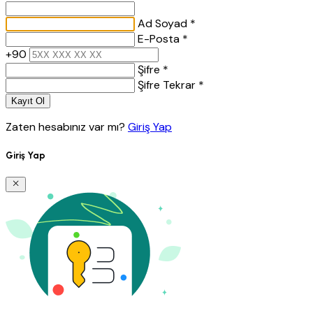
Ad Soyad *
E-Posta *
+90
Şifre *
Şifre Tekrar *
Kayıt Ol
Zaten hesabınız var mı?
Giriş Yap
Giriş Yap