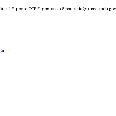
ir.
E-posta OTP
E-postanıza 6 haneli doğrulama kodu gönde
dön