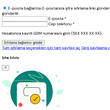
E-posta bağlantısı
E-postanıza şifre sıfırlama linki gönderil
gönderilir.
E-posta *
Cep telefonu *
Hesabınıza kayıtlı GSM numarasını girin (5XX XXX XX XX).
Sıfırlama bağlantısı gönder
Tüm sıfırlama seçenekleri için tam sayfayı aç
Giriş sayfasına 
Şifre Sıfırla