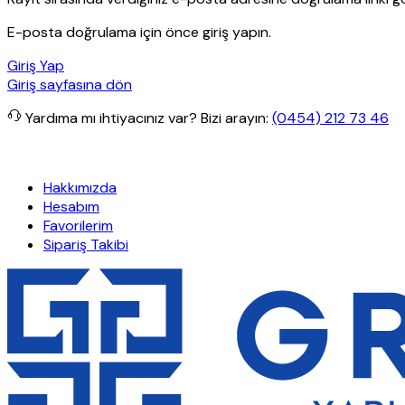
E-posta doğrulama için önce giriş yapın.
Giriş Yap
Giriş sayfasına dön
Yardıma mı ihtiyacınız var?
Bizi arayın:
(0454) 212 73 46
işlerde ücretsiz kargo
Granit Yapı
Her Hafta Özel İndirimler
Eft’l
Hakkımızda
Hesabım
Favorilerim
Sipariş Takibi