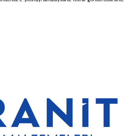
erde de %5 indirim
5000 TL ve üzeri alışverişlerde ücretsiz kargo
G