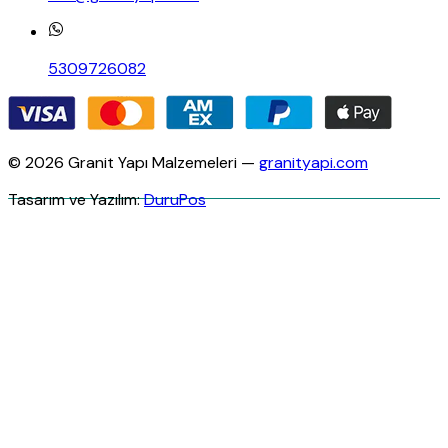
5309726082
© 2026 Granit Yapı Malzemeleri —
granityapi.com
Tasarım ve Yazılım:
DuruPos