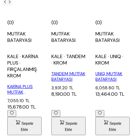
(0)
(0)
(0)
MUTFAK
MUTFAK
MUTFAK
BATARYASI
BATARYASI
BATARYASI
KALE
· KARİNA
KALE
· TANDEM
KALE
· UNIQ
·
PLUS
·
· KROM
KROM
FIRÇALANMIŞ
TANDEM MUTFAK
UNIQ MUTFAK
KROM
BATARYASI
BATARYASI
KARİNA PLUS
3,931.20 TL
6,058.80 TL
MUTFAK
8,190.00 TL
13,464.00 TL
BATARYASI
7,055.10 TL
FIRÇALANMIŞ...
15,678.00 TL
Sepete
Sepete
Sepete
Ekle
Ekle
Ekle