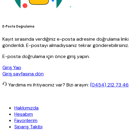
E-Posta Doğrulama
Kayıt sırasında verdiğiniz e-posta adresine doğrulama linki
gönderildi. E-postayı almadıysanız tekrar gönderebilirsiniz.
E-posta doğrulama için önce giriş yapın.
Giriş Yap
Giriş sayfasına dön
Yardıma mı ihtiyacınız var?
Bizi arayın:
(0454) 212 73 46
iz kargo
Granit Yapı
Her Hafta Özel İndirimler
Eft’lerde de %5 in
Hakkımızda
Hesabım
Favorilerim
Sipariş Takibi