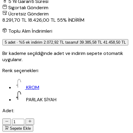
5 Yıl Garanti Süresi
Sigortalı Gönderim
Ücretsiz Gönderim
8.291,70 TL
18.426,00 TL
55% İNDİRİM
Toplu Alım İndirimleri
5 adet · %5 ek indirim
2.072,92 TL tasarruf
39.385,58 TL
41.458,50 TL
Bir kademe seçildiğinde adet ve indirim sepete otomatik
uygulanır.
Renk seçenekleri
KROM
PARLAK SİYAH
Adet:
Sepete Ekle