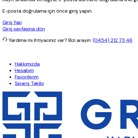
E-posta doğrulama için önce giriş yapın.
Giriş Yap
Giriş sayfasına dön
Yardıma mı ihtiyacınız var?
Bizi arayın:
(0454) 212 73 46
rişlerde ücretsiz kargo
Granit Yapı
Her Hafta Özel İndirimler
Eft’
Hakkımızda
Hesabım
Favorilerim
Sipariş Takibi