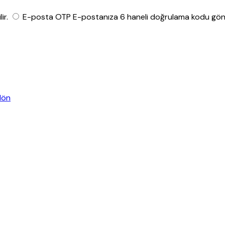
ir.
E-posta OTP
E-postanıza 6 haneli doğrulama kodu gönde
dön