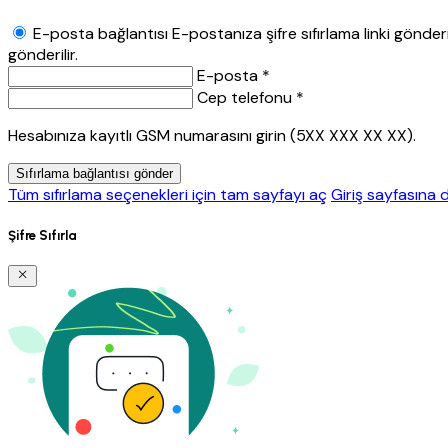
E-posta bağlantısı
E-postanıza şifre sıfırlama linki gönderil
gönderilir.
E-posta *
Cep telefonu *
Hesabınıza kayıtlı GSM numarasını girin (5XX XXX XX XX).
Sıfırlama bağlantısı gönder
Tüm sıfırlama seçenekleri için tam sayfayı aç
Giriş sayfasına 
Şifre Sıfırla