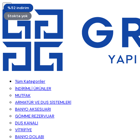
%55 indirim
%55 indirim
%52 indirim
%52 indirim
%52 indirim
%52 indirim
%52 indirim
%52 indirim
Stokta yok
Tüm Kategoriler
İNDİRİMLİ ÜRÜNLER
MUTFAK
ARMATÜR VE DUŞ SİSTEMLERİ
BANYO AKSESUARI
GÖMME REZERVUAR
DUŞ KANALI
VİTRİFİYE
BANYO DOLABI