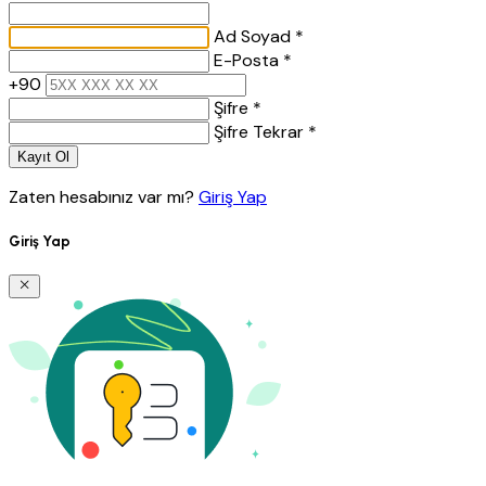
Ad Soyad *
E-Posta *
+90
Şifre *
Şifre Tekrar *
Kayıt Ol
Zaten hesabınız var mı?
Giriş Yap
Giriş Yap