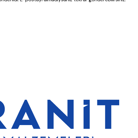
lerde de %5 indirim
5000 TL ve üzeri alışverişlerde ücretsiz kargo