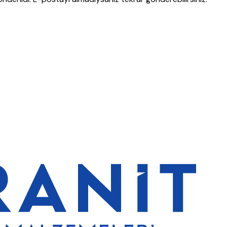
lerde de %5 indirim
5000 TL ve üzeri alışverişlerde ücretsiz kargo