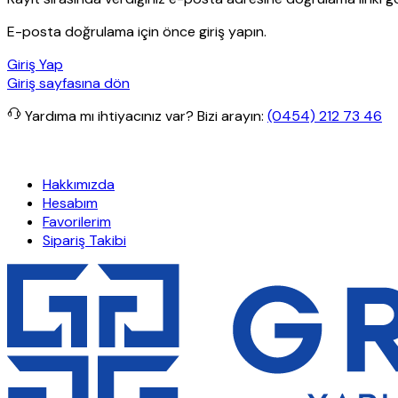
E-posta doğrulama için önce giriş yapın.
Giriş Yap
Giriş sayfasına dön
Yardıma mı ihtiyacınız var?
Bizi arayın:
(0454) 212 73 46
rişlerde ücretsiz kargo
Granit Yapı
Her Hafta Özel İndirimler
Eft’
Hakkımızda
Hesabım
Favorilerim
Sipariş Takibi