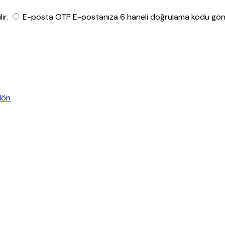
ir.
E-posta OTP
E-postanıza 6 haneli doğrulama kodu gönde
dön