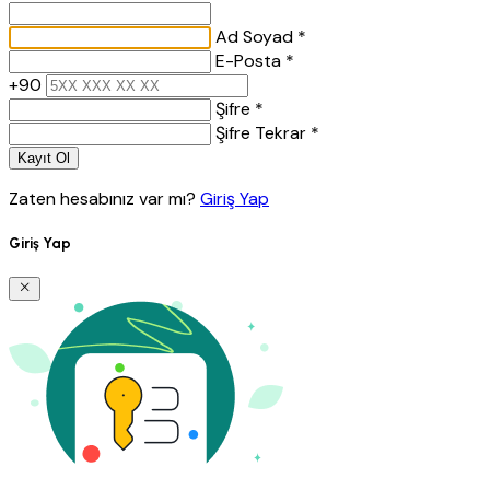
Ad Soyad *
E-Posta *
+90
Şifre *
Şifre Tekrar *
Kayıt Ol
Zaten hesabınız var mı?
Giriş Yap
Giriş Yap