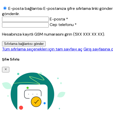
E-posta bağlantısı
E-postanıza şifre sıfırlama linki gönderil
gönderilir.
E-posta *
Cep telefonu *
Hesabınıza kayıtlı GSM numarasını girin (5XX XXX XX XX).
Sıfırlama bağlantısı gönder
Tüm sıfırlama seçenekleri için tam sayfayı aç
Giriş sayfasına 
Şifre Sıfırla