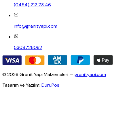
(0454) 212 73 46
info@granityapi.com
5309726082
© 2026 Granit Yapı Malzemeleri —
granityapi.com
Tasarım ve Yazılım:
DuruPos