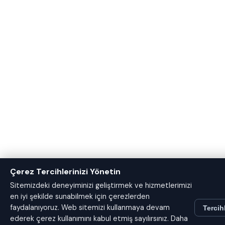
Çerez Tercihlerinizi Yönetin
Sitemizdeki deneyiminizi geliştirmek ve hizmetlerimizi
en iyi şekilde sunabilmek için çerezlerden
faydalanıyoruz. Web sitemizi kullanmaya devam
Tercih
ederek çerez kullanımını kabul etmiş sayılırsınız. Daha