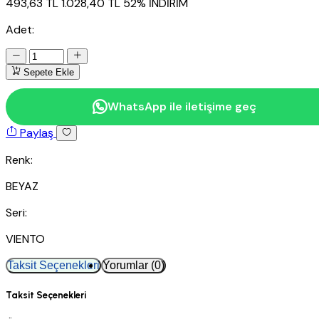
493,63 TL
1.028,40 TL
52% İNDİRİM
Adet:
Sepete Ekle
WhatsApp ile iletişime geç
Paylaş
Renk:
BEYAZ
Seri:
VIENTO
Taksit Seçenekleri
Yorumlar (0)
Taksit Seçenekleri