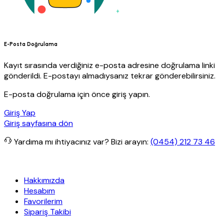
E-Posta Doğrulama
Kayıt sırasında verdiğiniz e-posta adresine doğrulama linki
gönderildi. E-postayı almadıysanız tekrar gönderebilirsiniz.
E-posta doğrulama için önce giriş yapın.
Giriş Yap
Giriş sayfasına dön
Yardıma mı ihtiyacınız var?
Bizi arayın:
(0454) 212 73 46
anit Yapı
Her Hafta Özel İndirimler
Eft’lerde de %5 indirim
5000 T
Hakkımızda
Hesabım
Favorilerim
Sipariş Takibi