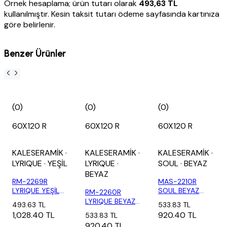
Örnek hesaplama; ürün tutarı olarak
493,63 TL
kullanılmıştır. Kesin taksit tutarı ödeme sayfasında kartınıza
göre belirlenir.
Benzer Ürünler
(0)
(0)
(0)
60X120 R
60X120 R
60X120 R
KALESERAMİK
·
KALESERAMİK
·
KALESERAMİK
·
LYRIQUE
· YEŞİL
LYRIQUE
·
SOUL
· BEYAZ
BEYAZ
RM-2269R
MAS-2210R
LYRIQUE YEŞİL
SOUL BEYAZ
RM-2260R
ÇUBUK DEKOR
(1,44 M2)
LYRIQUE BEYAZ-
493.63 TL
533.83 TL
(1,44...
T (1,44 M2)
1,028.40 TL
920.40 TL
533.83 TL
920.40 TL