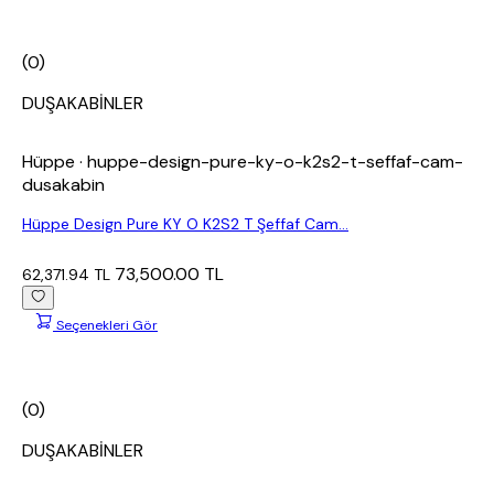
(0)
DUŞAKABİNLER
Hüppe
· huppe-design-pure-ky-o-k2s2-t-seffaf-cam-
dusakabin
Hüppe Design Pure KY O K2S2 T Şeffaf Cam...
73,500.00 TL
62,371.94 TL
Seçenekleri Gör
(0)
DUŞAKABİNLER