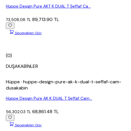
Hüppe Design Pure AKT K DUAL T Şeffaf Ca...
89,713.90 TL
73,508.08 TL
Seçenekleri Gör
(0)
DUŞAKABİNLER
Hüppe
· huppe-design-pure-ak-k-dual-t-seffaf-cam-
dusakabin
Hüppe Design Pure AK K DUAL T Şeffaf Cam...
68,861.48 TL
56,302.03 TL
Seçenekleri Gör