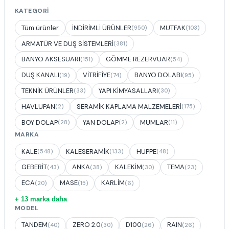
KATEGORI
Tüm ürünler
İNDİRİMLİ ÜRÜNLER
MUTFAK
(950)
(103)
ARMATÜR VE DUŞ SİSTEMLERİ
(381)
BANYO AKSESUARI
GÖMME REZERVUAR
(151)
(54)
DUŞ KANALI
VİTRİFİYE
BANYO DOLABI
(19)
(74)
(95)
TEKNİK ÜRÜNLER
YAPI KİMYASALLARI
(33)
(30)
HAVLUPAN
SERAMİK KAPLAMA MALZEMELERİ
(2)
(175)
BOY DOLAP
YAN DOLAP
MUMLAR
(28)
(2)
(11)
MARKA
KALE
KALESERAMİK
HÜPPE
(548)
(133)
(48)
GEBERİT
ANKA
KALEKİM
TEMA
(43)
(38)
(30)
(23)
ECA
MASE
KARLİM
(20)
(15)
(6)
+ 13 marka daha
MODEL
TANDEM
ZERO 2.0
D100
RAIN
(40)
(30)
(26)
(26)