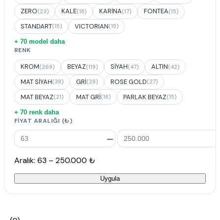
ZERO
KALE
KARİNA
FONTEA
(23)
(18)
(17)
(15)
STANDART
VICTORIAN
(15)
(15)
+ 70 model daha
RENK
KROM
BEYAZ
SİYAH
ALTIN
(269)
(119)
(47)
(42)
MAT SİYAH
GRİ
ROSE GOLD
(38)
(28)
(27)
MAT BEYAZ
MAT GRİ
PARLAK BEYAZ
(21)
(18)
(15)
+ 70 renk daha
FIYAT ARALIĞI (₺)
—
Aralık: 63 – 250.000 ₺
Uygula