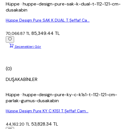
Hüppe
· huppe-design-pure-sak-k-dual-t-112-121-cm-
dusakabin
Hüppe Design Pure SAK K DUAL T Şeffaf Ca...
85,349.44 TL
70,066.87 TL
Seçenekleri Gör
(0)
DUŞAKABİNLER
Hüppe
· huppe-design-pure-ky-c-k1s1-t-112-121-cm-
parlak-gumus-dusakabin
Hüppe Design Pure KY C K1S1 T Şeffaf Cam...
53,828.34 TL
44,162.20 TL