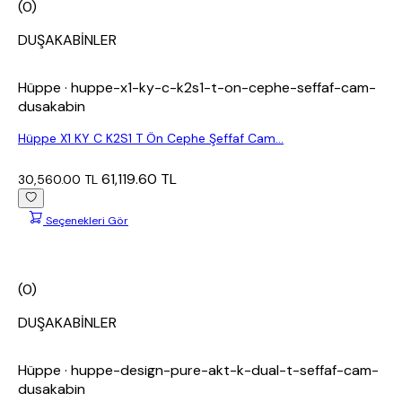
(0)
DUŞAKABİNLER
Hüppe
· huppe-x1-ky-c-k2s1-t-on-cephe-seffaf-cam-
dusakabin
Hüppe X1 KY C K2S1 T Ön Cephe Şeffaf Cam...
61,119.60 TL
30,560.00 TL
Seçenekleri Gör
(0)
DUŞAKABİNLER
Hüppe
· huppe-design-pure-akt-k-dual-t-seffaf-cam-
dusakabin