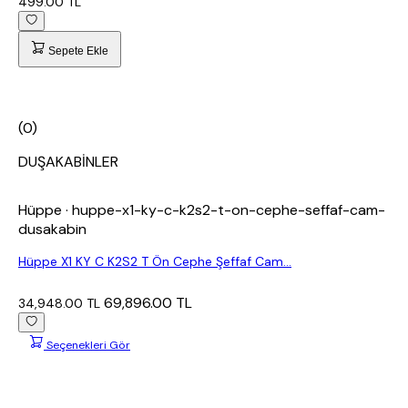
499.00 TL
Sepete Ekle
(0)
DUŞAKABİNLER
Hüppe
· huppe-x1-ky-c-k2s2-t-on-cephe-seffaf-cam-
dusakabin
Hüppe X1 KY C K2S2 T Ön Cephe Şeffaf Cam...
69,896.00 TL
34,948.00 TL
Seçenekleri Gör