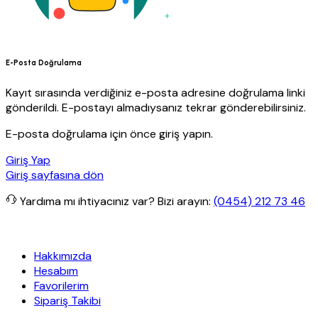
E-Posta Doğrulama
Kayıt sırasında verdiğiniz e-posta adresine doğrulama linki
gönderildi. E-postayı almadıysanız tekrar gönderebilirsiniz.
E-posta doğrulama için önce giriş yapın.
Giriş Yap
Giriş sayfasına dön
Yardıma mı ihtiyacınız var?
Bizi arayın:
(0454) 212 73 46
it Yapı
Her Hafta Özel İndirimler
Eft’lerde de %5 indirim
5000 TL 
Hakkımızda
Hesabım
Favorilerim
Sipariş Takibi