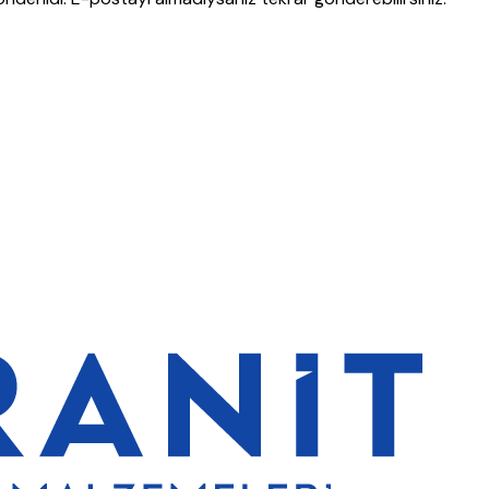
indirim
5000 TL ve üzeri alışverişlerde ücretsiz kargo
Granit Yapı