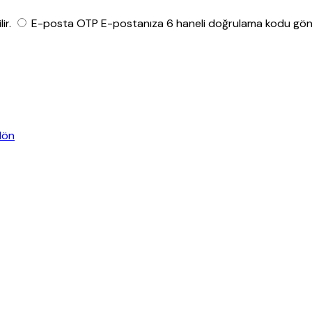
ir.
E-posta OTP
E-postanıza 6 haneli doğrulama kodu gönde
dön