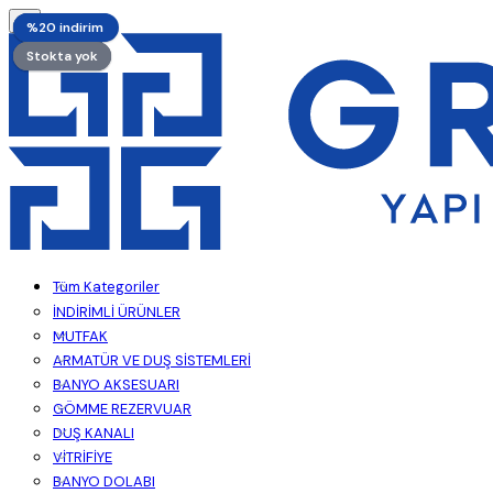
%20 indirim
Stokta yok
%40 indirim
%20 indirim
Stokta yok
Stokta yok
Stokta yok
Tüm Kategoriler
İNDİRİMLİ ÜRÜNLER
MUTFAK
ARMATÜR VE DUŞ SİSTEMLERİ
BANYO AKSESUARI
GÖMME REZERVUAR
DUŞ KANALI
VİTRİFİYE
BANYO DOLABI