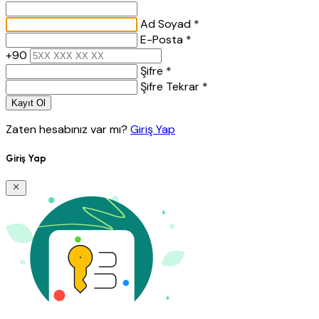
Ad Soyad *
E-Posta *
+90
Şifre *
Şifre Tekrar *
Kayıt Ol
Zaten hesabınız var mı?
Giriş Yap
Giriş Yap