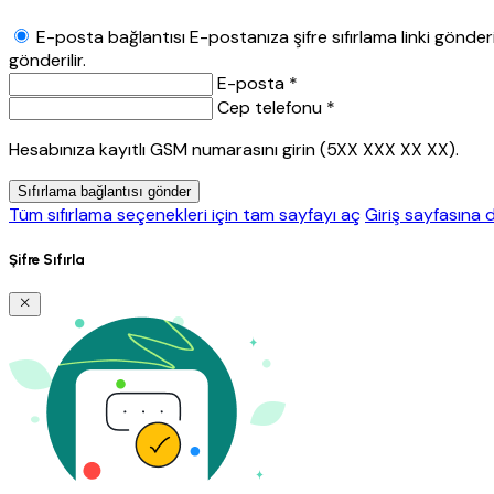
E-posta bağlantısı
E-postanıza şifre sıfırlama linki gönderil
gönderilir.
E-posta *
Cep telefonu *
Hesabınıza kayıtlı GSM numarasını girin (5XX XXX XX XX).
Sıfırlama bağlantısı gönder
Tüm sıfırlama seçenekleri için tam sayfayı aç
Giriş sayfasına 
Şifre Sıfırla