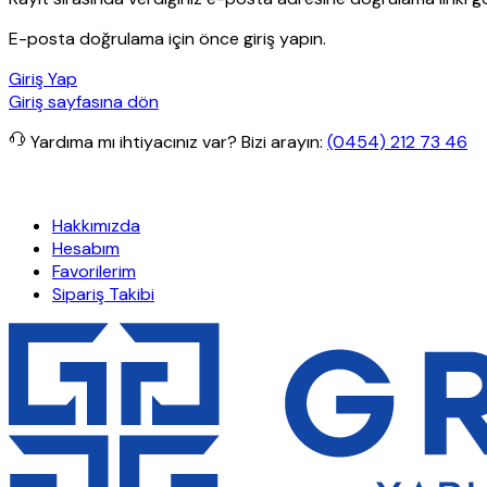
E-posta doğrulama için önce giriş yapın.
Giriş Yap
Giriş sayfasına dön
Yardıma mı ihtiyacınız var?
Bizi arayın:
(0454) 212 73 46
rişlerde ücretsiz kargo
Granit Yapı
Her Hafta Özel İndirimler
Eft’
Hakkımızda
Hesabım
Favorilerim
Sipariş Takibi