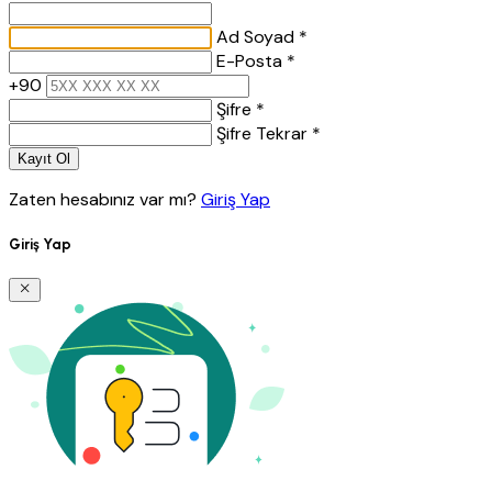
Ad Soyad *
E-Posta *
+90
Şifre *
Şifre Tekrar *
Kayıt Ol
Zaten hesabınız var mı?
Giriş Yap
Giriş Yap