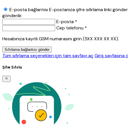
E-posta bağlantısı
E-postanıza şifre sıfırlama linki gönderil
gönderilir.
E-posta *
Cep telefonu *
Hesabınıza kayıtlı GSM numarasını girin (5XX XXX XX XX).
Sıfırlama bağlantısı gönder
Tüm sıfırlama seçenekleri için tam sayfayı aç
Giriş sayfasına 
Şifre Sıfırla