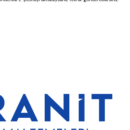
lerde de %5 indirim
5000 TL ve üzeri alışverişlerde ücretsiz kargo