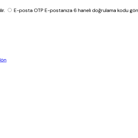
ir.
E-posta OTP
E-postanıza 6 haneli doğrulama kodu gönde
dön